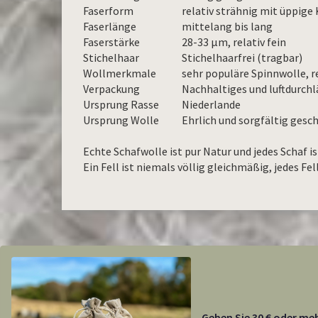
Faserform
relativ strähnig mit üppige
Faserlänge
mittelang bis lang
Faserstärke
28-33 µm, relativ fein
Stichelhaar
Stichelhaarfrei (tragbar)
Wollmerkmale
sehr populäre Spinnwolle, re
Verpackung
Nachhaltiges und luftdurchl
Ursprung Rasse
Niederlande
Ursprung Wolle
Ehrlich und sorgfältig ges
Echte Schafwolle ist pur Natur und jedes Schaf i
Ein Fell ist niemals völlig gleichmäßig, jedes Fe
Geben Sie 30 € oder meh