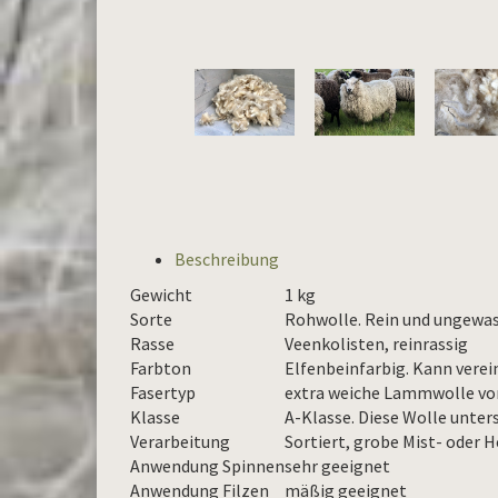
Beschreibung
Gewicht
1 kg
Sorte
Rohwolle. Rein und ungewas
Rasse
Veenkolisten, reinrassig
Farbton
Elfenbeinfarbig. Kann verei
Fasertyp
extra weiche Lammwolle von
Klasse
A-Klasse. Diese Wolle unter
Verarbeitung
Sortiert, grobe Mist- oder 
Anwendung Spinnen
sehr geeignet
Anwendung Filzen
mäßig geeignet