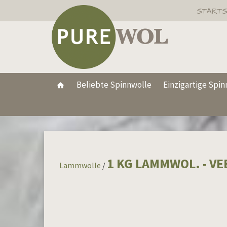
STARTS
Beliebte Spinnwolle
Einzigartige Spi

1 KG LAMMWOL. - V
Lammwolle
/