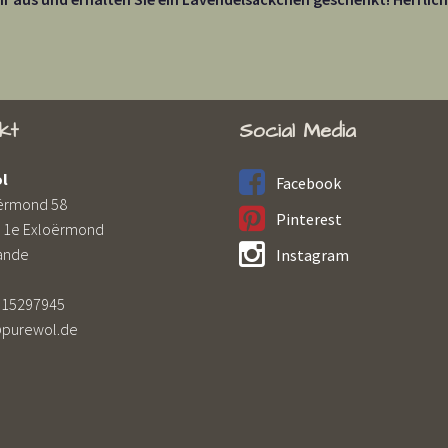
kt
Social Media
l
Facebook
ërmond 58
Pinterest
 1e Exloërmond
ande
Instagram
 15297945
@purewol.de