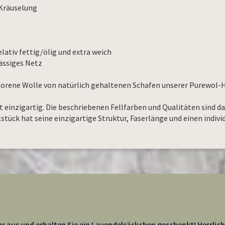
 Kräuselung
lativ fettig/ölig und extra weich
ässiges Netz
chorene Wolle von natürlich gehaltenen Schafen unserer Purewol-
st einzigartig. Die beschriebenen Fellfarben und Qualitäten sind d
llstück hat seine einzigartige Struktur, Faserlänge und einen indivi
r aus und erhalten Sie ein Lavendelsäckchen geschenkt! Herrlich