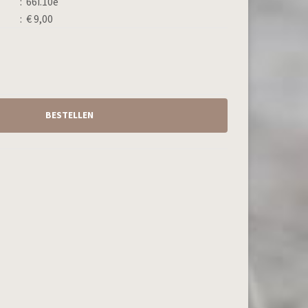
:
66i.10e
:
€ 9,00
BESTELLEN